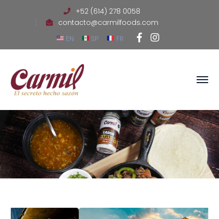
+52 (614) 278 0058
contacto@carmilfoods.com
Facebook
Instagram
EN
SP
FR
Profile
Profile