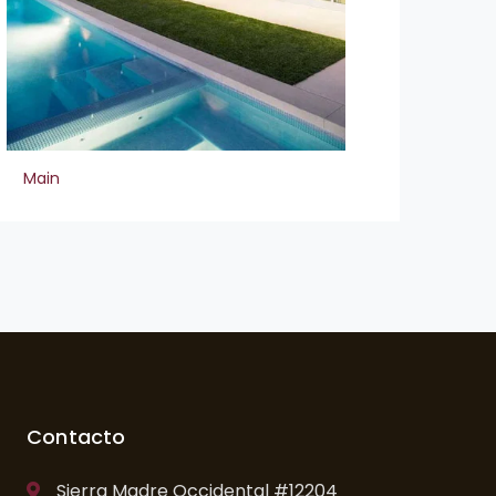
Main
Mai
Contacto
Sierra Madre Occidental #12204