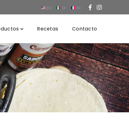
Facebook
Instagra
EN
SP
FR
Profile
Profile
oductos
Recetas
Contacto