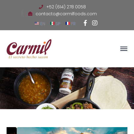
+52 (614) 278 0058
contacto@carmilfoods.com
Facebook
Instagram
EN
SP
FR
Profile
Profile