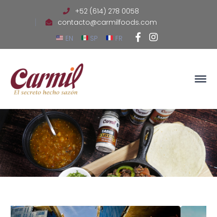
+52 (614) 278 0058
contacto@carmilfoods.com
Facebook
Instagram
EN
SP
FR
Profile
Profile