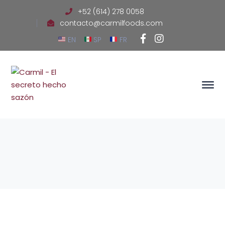
+52 (614) 278 0058
contacto@carmilfoods.com
Facebook
Instagram
EN
SP
FR
Profile
Profile