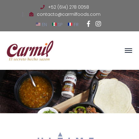
+52 (614) 278 0058
contacto@carmilfoods.com
Facebook
Instagram
EN
SP
FR
Profile
Profile