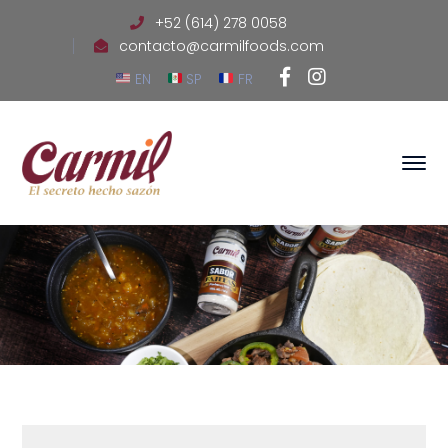
+52 (614) 278 0058
contacto@carmilfoods.com
Facebook
Instagram
EN
SP
FR
Profile
Profile