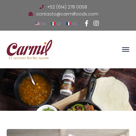
+52 (614) 278 0058
contacto@carmilfoods.com
Facebook
Instagram
EN
SP
FR
Profile
Profile