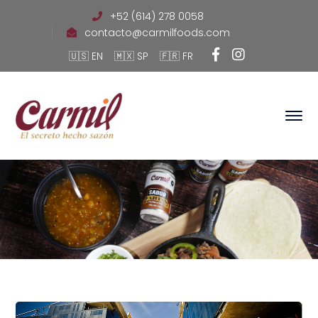
+52 (614) 278 0058
contacto@carmilfoods.com
Facebook
Instagra
🇺🇸
EN
🇲🇽
SP
🇫🇷
FR
Profile
Profile